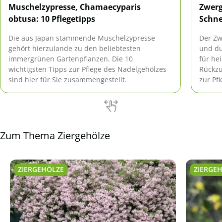
Muschelzypresse, Chamaecyparis
Zwerg
obtusa: 10 Pflegetipps
Schn
Die aus Japan stammende Muschelzypresse
Der Zw
gehört hierzulande zu den beliebtesten
und du
immergrünen Gartenpflanzen. Die 10
für he
wichtigsten Tipps zur Pflege des Nadelgehölzes
Rückzu
sind hier für Sie zusammengestellt.
zur Pf
Minifl
Zum Thema Ziergehölze
ZIERGEHÖLZE
ZIERGE