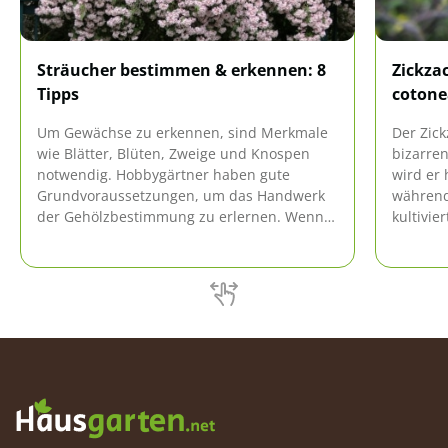
Sträucher bestimmen & erkennen: 8
Zickza
Tipps
cotonea
Um Gewächse zu erkennen, sind Merkmale
Der Zic
wie Blätter, Blüten, Zweige und Knospen
bizarren
notwendig. Hobbygärtner haben gute
wird er 
Grundvoraussetzungen, um das Handwerk
während
der Gehölzbestimmung zu erlernen. Wenn
kultivie
Sie die Eigenarten der Sträucher und
richtig 
Büsche kennen, fällt Ihnen der Einstieg ins
Standort
Bestimmen leicht.