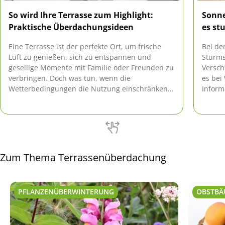
So wird Ihre Terrasse zum Highlight:
Sonne
Praktische Überdachungsideen
es st
Eine Terrasse ist der perfekte Ort, um frische
Bei de
Luft zu genießen, sich zu entspannen und
Sturms
gesellige Momente mit Familie oder Freunden zu
Versch
verbringen. Doch was tun, wenn die
es bei
Wetterbedingungen die Nutzung einschränken?
Inform
Eine Terrassenüberdachung bietet nicht nur
Schutz vor Regen oder zu intensiver
Sonneneinstrahlung, sondern wertet Ihren
Außenbereich auch optisch auf. In diesem
Artikel erfahren […]
Zum Thema Terrassenüberdachung
PFLANZENÜBERWINTERUNG
OBSTBÄ