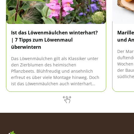
Ist das Löwenmäulchen winterhart?
Marill
| 7 Tipps zum Löwenmaul
und An
überwintern
Der Mari
duftend
Das Löwenmäulchen gilt als Klassiker unter
Wochen s
den Zierblumen des heimischen
der Bau
Pflanzbeets. Blühfreudig und ansehnlich
südlich
erfreut es über viele Montage hinweg. Doch
sich mi
ist das Löwenmäulchen auch winterhart
auch in
und wie überwintert die Staude richtig? Die
Die Bel
Antwort auf diese Fragen finden Sie bei uns.
Marillen
bekannt