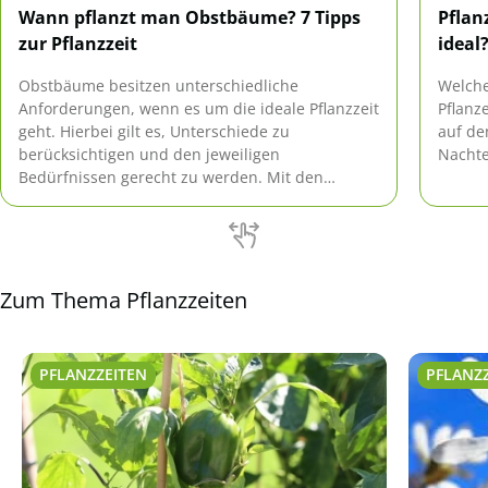
Wann pflanzt man Obstbäume? 7 Tipps
Pflan
zur Pflanzzeit
ideal
Obstbäume besitzen unterschiedliche
Welche
Anforderungen, wenn es um die ideale Pflanzzeit
Pflanz
geht. Hierbei gilt es, Unterschiede zu
auf de
berücksichtigen und den jeweiligen
Nachtei
Bedürfnissen gerecht zu werden. Mit den
richtigen Experten-Tipps klappt es problemlos.
Zum Thema Pflanzzeiten
PFLANZZEITEN
PFLANZ