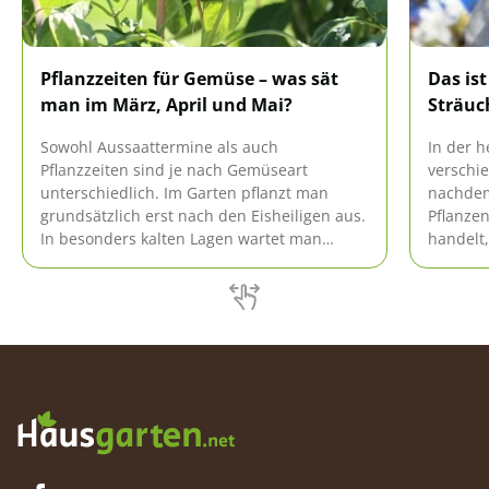
Pflanzzeiten für Gemüse – was sät
Das ist
man im März, April und Mai?
Sträuc
Sowohl Aussaattermine als auch
In der h
Pflanzzeiten sind je nach Gemüseart
verschi
unterschiedlich. Im Garten pflanzt man
nachdem
grundsätzlich erst nach den Eisheiligen aus.
Pflanzen
In besonders kalten Lagen wartet man
handelt,
gegebenenfalls noch etwas länger. Im März
sind wi
/ April kann Gemüse vorgezogen und
leicht W
teilweise direkt ausgesät werden. Im Mai
sollte 
wird vorwiegend direkt ausgesät und
abgesti
gepflanzt.