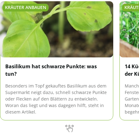
KRÄUTER ANBAUEN
KRÄUT
Basilikum hat schwarze Punkte: was
14 Kü
tun?
der K
Besonders im Topf gekauftes Basilikum aus dem
Manchm
Supermarkt neigt dazu, schnell schwarze Punkte
Fenste
oder Flecken auf den Blättern zu entwickeln.
Garten
Woran das liegt und was dagegen hilft, steht in
Monate
diesem Artikel.
begehr
bietet
Küchen