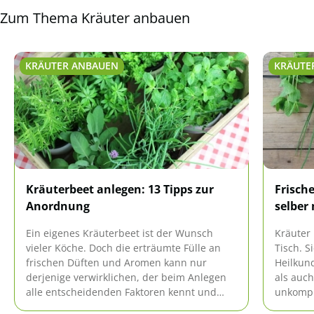
Zum Thema Kräuter anbauen
KRÄUTER ANBAUEN
KRÄUTE
Kräuterbeet anlegen: 13 Tipps zur
Frisch
Anordnung
selber
Ein eigenes Kräuterbeet ist der Wunsch
Kräuter
vieler Köche. Doch die erträumte Fülle an
Tisch. S
frischen Düften und Aromen kann nur
Heilkun
derjenige verwirklichen, der beim Anlegen
als auch
alle entscheidenden Faktoren kennt und
unkompli
erfüllt.
Raum mö