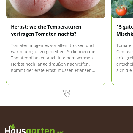
Herbst: welche Temperaturen
15 gut
vertragen Tomaten nachts?
Mischk
Tomaten mögen es vor allem trocken und
Tomaten
warm, um gut zu gedeihen. So können die
Gemüsea
Tomatenpflanzen auch in einem warmen
erfolgre
Herbst noch lange draußen nachreifen.
entsche
Kommt der erste Frost, müssen Pflanzen
sich die
und Früchte jedoch geschützt werden.
Nachbars