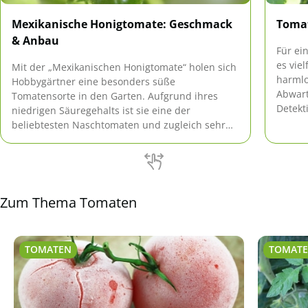
Mexikanische Honigtomate: Geschmack
Tomat
& Anbau
Für ei
es vie
Mit der „Mexikanischen Honigtomate“ holen sich
harmlo
Hobbygärtner eine besonders süße
Abwart
Tomatensorte in den Garten. Aufgrund ihres
Detekt
niedrigen Säuregehalts ist sie eine der
Und da
beliebtesten Naschtomaten und zugleich sehr
gegens
pflegeleicht.
Tomate
Zum Thema Tomaten
TOMATEN
TOMAT