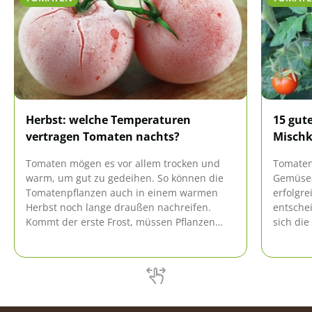
Herbst: welche Temperaturen
15 gut
vertragen Tomaten nachts?
Mischk
Tomaten mögen es vor allem trocken und
Tomaten
warm, um gut zu gedeihen. So können die
Gemüsea
Tomatenpflanzen auch in einem warmen
erfolgre
Herbst noch lange draußen nachreifen.
entsche
Kommt der erste Frost, müssen Pflanzen
sich die
und Früchte jedoch geschützt werden.
Nachbars