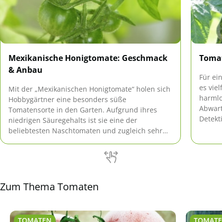
Mexikanische Honigtomate: Geschmack
Tomat
& Anbau
Für ei
es vie
Mit der „Mexikanischen Honigtomate“ holen sich
harmlo
Hobbygärtner eine besonders süße
Abwart
Tomatensorte in den Garten. Aufgrund ihres
Detekt
niedrigen Säuregehalts ist sie eine der
Und da
beliebtesten Naschtomaten und zugleich sehr
gegens
pflegeleicht.
Tomate
Zum Thema Tomaten
TOMATEN
TOMAT