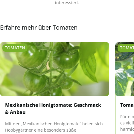
interessiert.
Erfahre mehr über Tomaten
TOMATEN
TOMA
Mexikanische Honigtomate: Geschmack
Tomat
& Anbau
Für ei
es vie
Mit der „Mexikanischen Honigtomate“ holen sich
harmlo
Hobbygärtner eine besonders süße