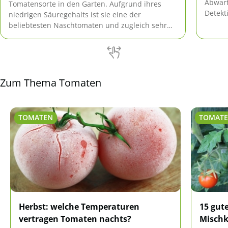
Abwart
Tomatensorte in den Garten. Aufgrund ihres
Detekt
niedrigen Säuregehalts ist sie eine der
Und da
beliebtesten Naschtomaten und zugleich sehr
gegens
pflegeleicht.
Tomate
Zum Thema Tomaten
TOMATEN
TOMAT
Herbst: welche Temperaturen
15 gut
vertragen Tomaten nachts?
Mischk