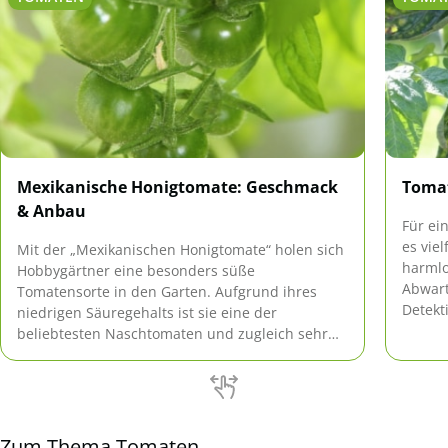
Mexikanische Honigtomate: Geschmack
Tomat
& Anbau
Für ei
es vie
Mit der „Mexikanischen Honigtomate“ holen sich
harmlo
Hobbygärtner eine besonders süße
Abwart
Tomatensorte in den Garten. Aufgrund ihres
Detekt
niedrigen Säuregehalts ist sie eine der
Und da
beliebtesten Naschtomaten und zugleich sehr
gegens
pflegeleicht.
Tomate
Zum Thema Tomaten