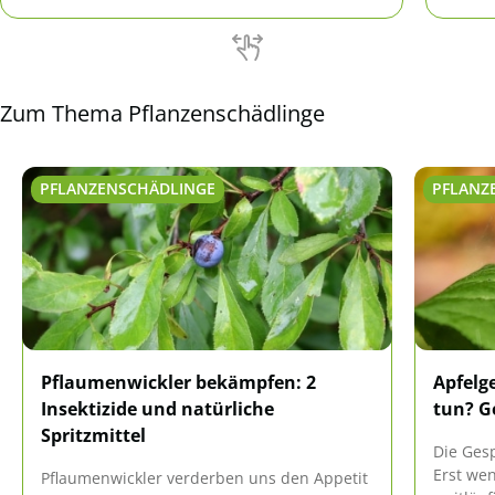
und au
Zum Thema Pflanzenschädlinge
PFLANZENSCHÄDLINGE
PFLANZ
Pflaumenwickler bekämpfen: 2
Apfelg
Insektizide und natürliche
tun? G
Spritzmittel
Die Gesp
Erst we
Pflaumenwickler verderben uns den Appetit