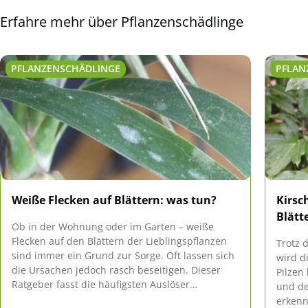
Erfahre mehr über Pflanzenschädlinge
PFLANZENSCHÄDLINGE
PFLAN
Weiße Flecken auf Blättern: was tun?
Kirsc
Blätt
Ob in der Wohnung oder im Garten – weiße
Flecken auf den Blättern der Lieblingspflanzen
Trotz 
sind immer ein Grund zur Sorge. Oft lassen sich
wird d
die Ursachen jedoch rasch beseitigen. Dieser
Pilzen
Ratgeber fasst die häufigsten Auslöser
und de
zusammen und gibt Tipps zur schnellen Hilfe.
erkenn