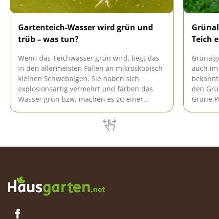
Gartenteich-Wasser wird grün und
Grünal
trüb – was tun?
Teich 
Wenn das Teichwasser grün wird, liegt das
Grünalge
in den allermeisten Fällen an mikroskopisch
auch im 
kleinen Schwebalgen. Sie haben sich
bekannte
explosionsartig vermehrt und färben das
den Grü
Wasser grün bzw. machen es zu einer
Grüne P
trüben Brühe. Auslöser dafür ist häufig
und die
starke Sonneneinstrahlung und was noch
funktion
öfter vorkommt, ein Nährstoffüberschuss.
vorhand
die stört