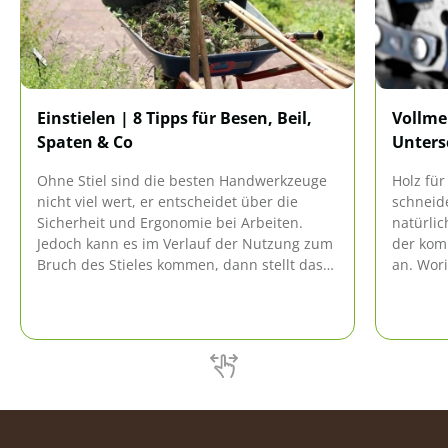
Einstielen | 8 Tipps für Besen, Beil,
Vollme
Spaten & Co
Unters
Ohne Stiel sind die besten Handwerkzeuge
Holz für
nicht viel wert, er entscheidet über die
schneid
Sicherheit und Ergonomie bei Arbeiten.
natürlic
Jedoch kann es im Verlauf der Nutzung zum
der komm
Bruch des Stieles kommen, dann stellt das
an. Wori
Einstielen eine kostengünstigere Alternative
Halbmeiß
zum Neukauf dar.