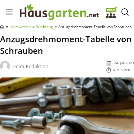
Hausgarten.net
»
»
»
Heimwerken
Werkzeug
Anzugsdrehmoment-Tabelle von Schrauben
Anzugsdrehmoment-Tabelle von
Schrauben
24. Juli 2023
Heim-Redaktion
4 Minuten