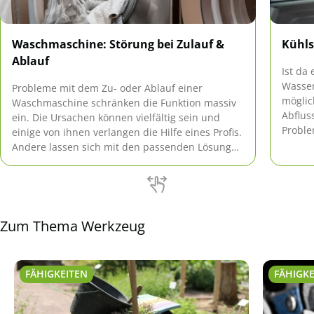
Waschmaschine: Störung bei Zulauf &
Kühls
Ablauf
Ist da
Wasser
Probleme mit dem Zu- oder Ablauf einer
möglic
Waschmaschine schränken die Funktion massiv
Abflus
ein. Die Ursachen können vielfältig sein und
Proble
einige von ihnen verlangen die Hilfe eines Profis.
Kühlsc
Andere lassen sich mit den passenden Lösungen
wieder
schnell beheben.
Zum Thema Werkzeug
FÄHIGKEITEN
FÄHIGKE