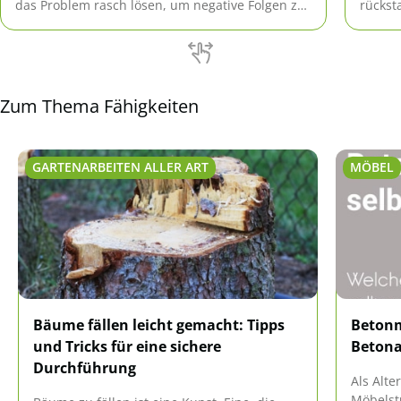
das Problem rasch lösen, um negative Folgen zu
rückst
vermeiden.
Zum Thema Fähigkeiten
GARTENARBEITEN ALLER ART
MÖBEL
Bäume fällen leicht gemacht: Tipps
Betonm
und Tricks für eine sichere
Betona
Durchführung
Als Alt
Möbelst