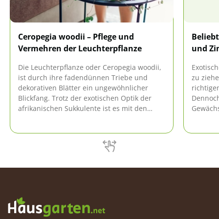
Ceropegia woodii – Pflege und
Belieb
Vermehren der Leuchterpflanze
und Zi
Die Leuchterpflanze oder Ceropegia woodii,
Exotisc
ist durch ihre fadendünnen Triebe und
zu ziehe
dekorativen Blätter ein ungewöhnlicher
richtig
Blickfang. Trotz der exotischen Optik der
Dennoch 
afrikanischen Sukkulente ist es mit den
Gewächs
folgenden Tipps ganz einfach, das Gewächs
beachten
erfolgreich zu pflegen und zu vermehren.
und ihre
Auch ganz ohne grünen Daumen.
Schau t