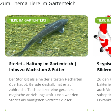
Zum Thema Tiere im Gartenteich
TIERE IM GARTENTEICH
TIERE I
Sterlet – Haltung im Gartenteich |
9 typi
Infos zu Wachstum & Futter
Bilder
Der Stör gilt als eine der ältesten Fischarten
Zu den 
überhaupt. Gerade deshalb hat er auf
bakterie
zahlreiche Teichbesitzer eine geradezu
auch Vir
magische Anziehungskraft. Doch wer den
subopti
Sterlet als häufigsten Vertreter dieser
Erkrankt
lebenden Fossilien im eigenen Gewässer
behande
ansiedeln will, sollte einige Dinge beachten.