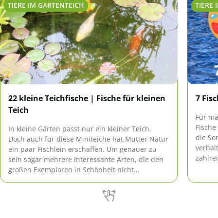
TIERE IM GARTENTEICH
TIERE
22 kleine Teichfische | Fische für kleinen
7 Fis
Teich
Für ma
Fische
In kleine Gärten passt nur ein kleiner Teich.
die Sor
Doch auch für diese Miniteiche hat Mutter Natur
verhal
ein paar Fischlein erschaffen. Um genauer zu
zahlre
sein sogar mehrere interessante Arten, die den
Wie de
großen Exemplaren in Schönheit nicht
welche
nachstehen. Doch staunen Sie selbst!
Falle z