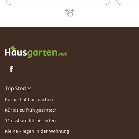
die richtige Pflanzzeit eingehalten, steht der
leicht zu
Blüte nichts im Weg.
einfach 
Top Stories
Kürbis haltbar machen
Kürbis zu früh geerntet?
11 essbare Kürbissorten
Kleine Fliegen in der Wohnung