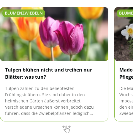
BLUMENZWIEBELN
BLUME
Tulpen blühen nicht und treiben nur
Madon
Blätter: was tun?
Pfleg
Tulpen zählen zu den beliebtesten
Die Ma
Frühlingsblühern. Sie sind daher in den
Wuchs
heimischen Gärten äußerst verbreitet.
imposa
Verschiedene Ursachen können jedoch dazu
den ei
führen, dass die Zwiebelpflanzen lediglich
Zwiebe
Blätter und keine Blüten ausbilden. Was in
eindru
diesem Fall zu tun ist, erfahren Sie hier.
übersi