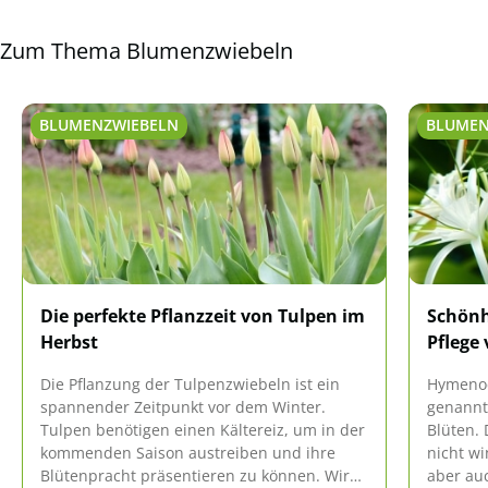
Zum Thema Blumenzwiebeln
BLUMENZWIEBELN
BLUMEN
Die perfekte Pflanzzeit von Tulpen im
Schönh
Herbst
Pflege 
Die Pflanzung der Tulpenzwiebeln ist ein
Hymenoc
spannender Zeitpunkt vor dem Winter.
genannt
Tulpen benötigen einen Kältereiz, um in der
Blüten.
kommenden Saison austreiben und ihre
nicht wi
Blütenpracht präsentieren zu können. Wird
aber au