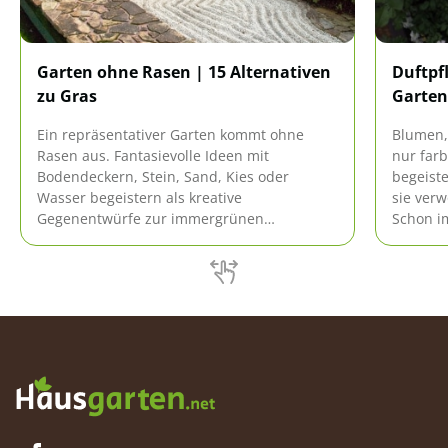
Garten ohne Rasen | 15 Alternativen
Duftpfl
zu Gras
Garten
Ein repräsentativer Garten kommt ohne
Blumen,
Rasen aus. Fantasievolle Ideen mit
nur farb
Bodendeckern, Stein, Sand, Kies oder
begeist
Wasser begeistern als kreative
sie ver
Gegenentwürfe zur immergrünen
Schon i
Monotonie. Üppige Natürlichkeit regiert im
duftend
historischen Bauerngarten. Lassen Sie sich
diese in
hier inspirieren von 5 Alternativen zu Gras.