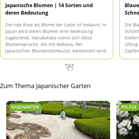
Japanische Blumen | 14 Sorten und
Blaue
deren Bedeutung
Schne
Die rote Rose als Blume der Liebe ist bekannt. In
Die Bl
Japan wird vielen Blumen eine Bedeutung
Schönh
zugeordnet. Hanakotoba nennt sich diese
Kiefer
Blumensprache, die mit Ikebana, der
silbri
japanischen Blumensteckkunst, kombiniert wird.
Zapfen
Balkon
'Glauc
Sie in
Anleit
Haltun
Zum Thema Japanischer Garten
RASENARTEN
PFLEGE