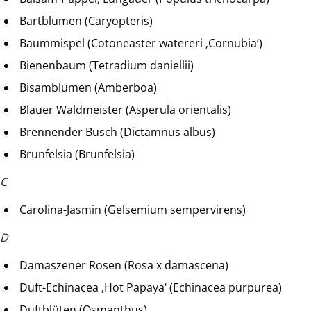
Bartblumen (Caryopteris)
Baummispel (Cotoneaster watereri ‚Cornubia‘)
Bienenbaum (Tetradium daniellii)
Bisamblumen (Amberboa)
Blauer Waldmeister (Asperula orientalis)
Brennender Busch (Dictamnus albus)
Brunfelsia (Brunfelsia)
C
Carolina-Jasmin (Gelsemium sempervirens)
D
Damaszener Rosen (Rosa x damascena)
Duft-Echinacea ‚Hot Papaya‘ (Echinacea purpurea)
Duftblüten (Osmanthus)