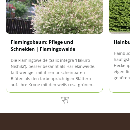
Flamingobaum: Pflege und
Hainbu
Schneiden | Flamingoweide
Hainbuc
häufigs
Die Flamingoweide (Salix integra 'Hakuro
Heckenp
Nishiki'), besser bekannt als Harlekinweide,
eigentli
fällt weniger mit ihren unscheinbaren
gehören
Blüten als den farbenprächtigen Blättern
Hainbuch
auf. Ihre Krone mit den weiß-rosa-grünen
im Gegen
Austrieben zieht alle Blicke auf sich, ganz
gleich ob als Strauch oder Hochstamm.