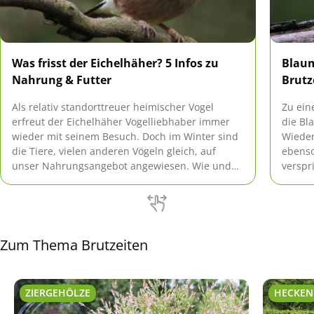
Was frisst der Eichelhäher? 5 Infos zu
Blaum
Nahrung & Futter
Brutz
Als relativ standorttreuer heimischer Vogel
Zu ein
erfreut der Eichelhäher Vogelliebhaber immer
die Bl
wieder mit seinem Besuch. Doch im Winter sind
Wieder
die Tiere, vielen anderen Vögeln gleich, auf
ebenso
unser Nahrungsangebot angewiesen. Wie und
verspr
was man idealerweise füttern sollte, erfahren Sie
vorers
bei uns.
was Si
Sie im
Zum Thema Brutzeiten
ZIERGEHÖLZE
HECKEN