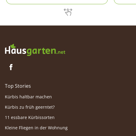
Aber eins ist zu beachten: Sie ist leicht
Wohnzim
giftig.
aus Osta
und wid
Besitzer
Allerdin
zählende
Top Stories
Kürbis haltbar machen
Kürbis zu früh geerntet?
11 essbare Kürbissorten
Kleine Fliegen in der Wohnung