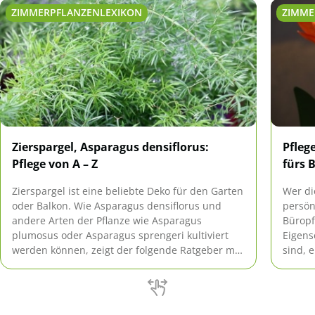
ZIMMERPFLANZENLEXIKON
ZIMME
Zierspargel, Asparagus densiflorus:
Pfleg
Pflege von A – Z
fürs 
Zierspargel ist eine beliebte Deko für den Garten
Wer di
oder Balkon. Wie Asparagus densiflorus und
persön
andere Arten der Pflanze wie Asparagus
Büropf
plumosus oder Asparagus sprengeri kultiviert
Eigens
werden können, zeigt der folgende Ratgeber mit
sind, e
Tipps zur Pflege von A bis Z.