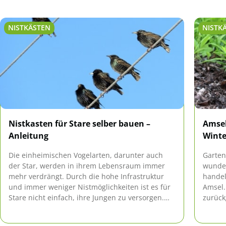
NISTKÄSTEN
NISTK
Nistkasten für Stare selber bauen –
Amsel
Anleitung
Winte
Die einheimischen Vogelarten, darunter auch
Garten
der Star, werden in ihrem Lebensraum immer
wunder
mehr verdrängt. Durch die hohe Infrastruktur
handel
und immer weniger Nistmöglichkeiten ist es für
Amsel.
Stare nicht einfach, ihre Jungen zu versorgen.
zurück
Hier kann ein Nistkasten helfen, der sich anhand
immer
der Anleitung einfach selber bauen lässt.
und ni