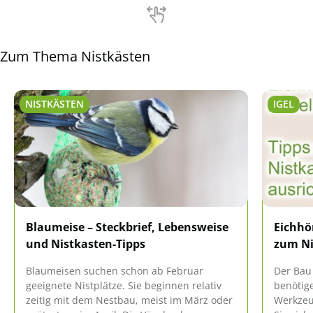
Zum Thema Nistkästen
NISTKÄSTEN
IGEL
Blaumeise – Steckbrief, Lebensweise
Eichhö
und Nistkasten-Tipps
zum Ni
Blaumeisen suchen schon ab Februar
Der Bau 
geeignete Nistplätze. Sie beginnen relativ
benötig
zeitig mit dem Nestbau, meist im März oder
Werkzeu