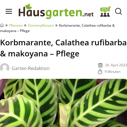
Hausgarten.net
»
»
»
Pflanzen
Zimmerpflanzen
Korbmarante, Calathea rufibarba &
makoyana – Pflege
Korbmarante, Calathea rufibarba
& makoyana – Pflege
26. April 2023
Garten-Redaktion
9 Minuten