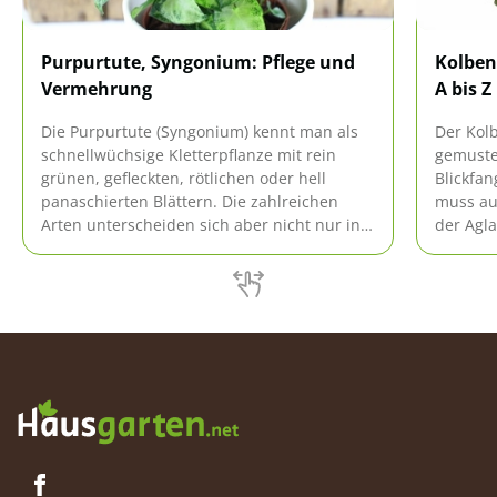
Purpurtute, Syngonium: Pflege und
Kolben
Vermehrung
A bis Z
Die Purpurtute (Syngonium) kennt man als
Der Kolb
schnellwüchsige Kletterpflanze mit rein
gemuste
grünen, gefleckten, rötlichen oder hell
Blickfan
panaschierten Blättern. Die zahlreichen
muss au
Arten unterscheiden sich aber nicht nur in
der Agl
der Färbung, sondern auch der Form ihrer
Haushal
Blätter, die sich mit zunehmendem Alter
sie prob
verändert.