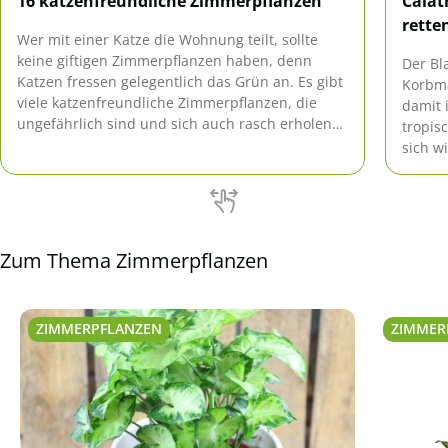
16 katzenfreundliche Zimmerpflanzen
Calat
rette
Wer mit einer Katze die Wohnung teilt, sollte
keine giftigen Zimmerpflanzen haben, denn
Der Bl
Katzen fressen gelegentlich das Grün an. Es gibt
Korbma
viele katzenfreundliche Zimmerpflanzen, die
damit 
ungefährlich sind und sich auch rasch erholen
tropis
können, wenn sie einmal von einer Katze
sich w
angeknabbert wurden.
Unmut
äußert
Zum Thema Zimmerpflanzen
ZIMMERPFLANZEN
ZIMMER