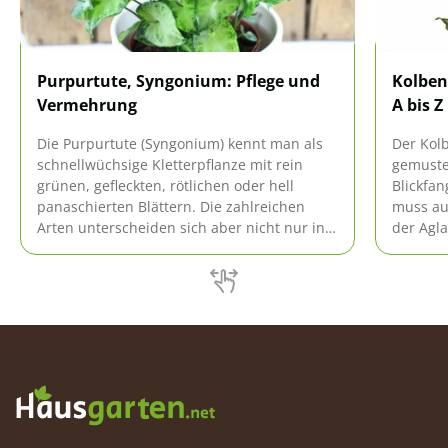
Purpurtute, Syngonium: Pflege und
Kolben
Vermehrung
A bis Z
Die Purpurtute (Syngonium) kennt man als
Der Kolb
schnellwüchsige Kletterpflanze mit rein
gemuste
grünen, gefleckten, rötlichen oder hell
Blickfan
panaschierten Blättern. Die zahlreichen
muss au
Arten unterscheiden sich aber nicht nur in
der Agl
der Färbung, sondern auch der Form ihrer
Haushal
Blätter, die sich mit zunehmendem Alter
sie prob
verändert.