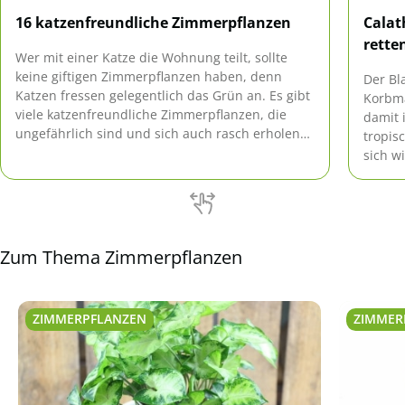
16 katzenfreundliche Zimmerpflanzen
Calat
rette
Wer mit einer Katze die Wohnung teilt, sollte
keine giftigen Zimmerpflanzen haben, denn
Der Bl
Katzen fressen gelegentlich das Grün an. Es gibt
Korbma
viele katzenfreundliche Zimmerpflanzen, die
damit 
ungefährlich sind und sich auch rasch erholen
tropis
können, wenn sie einmal von einer Katze
sich w
angeknabbert wurden.
Unmut
äußert
Zum Thema Zimmerpflanzen
ZIMMERPFLANZEN
ZIMMER