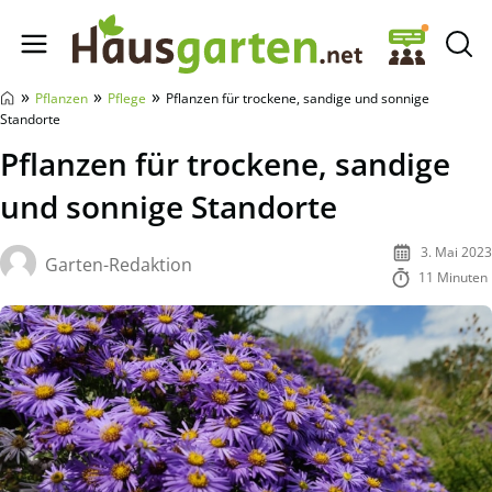
Hausgarten.net
»
»
»
Pflanzen
Pflege
Pflanzen für trockene, sandige und sonnige
Standorte
Pflanzen für trockene, sandige
und sonnige Standorte
3. Mai 2023
Garten-Redaktion
11 Minuten