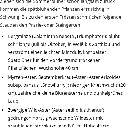
Ziehen sich die Sommerblüher schon langsam zurück,
kommen die spätblühenden Pflanzen erst richtig in
Schwung. Bis zu den ersten Frösten schmücken folgende
Stauden den Prärie- oder Steingarten:
Bergminze (Calamintha nepeta ‚Triumphator‘): blüht
sehr lange (Juli bis Oktober) in Weiß bis Zartblau und
verströmt einen leichten Minzduft, kompakter
Spätblüher für den Vordergrund trockener
Pflanzflächen, Wuchshöhe 40 cm
Myrten-Aster, Septemberkraut-Aster (Aster ericoides
subsp. pansus ‚Snowflurry‘): niedriger Kriechwuchs (20
cm), zahlreiche kleine Blütensterne und dunkelgrünes
Laub
Zwergige Wild-Aster (Aster sedifolius ‚Nanus‘):
gedrungen horstig wachsende Wildaster mit
graublauen, sternkugeligen Blüten, Höhe 40 cm