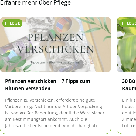
Erfahre mehr über Pflege
PFLEGE
PFLEG
Pflanzen verschicken | 7 Tipps zum
30 Bü
Blumen versenden
Raum
Pflanzen zu verschicken, erfordert eine gute
Ein bi
Vorbereitung. Nicht nur die Art der Verpackung
hübsch
ist von großer Bedeutung, damit die Ware sicher
deutli
am Bestimmungsort ankommt. Auch die
Zimmer
Jahreszeit ist entscheidend. Von ihr hängt ab,
Luft r
wie gut die Gewächse den Transport
sind, 