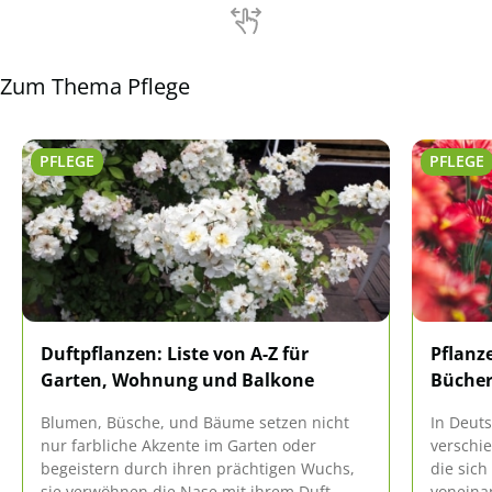
überstehen.
Zum Thema Pflege
PFLEGE
PFLEGE
Duftpflanzen: Liste von A-Z für
Pflanz
Garten, Wohnung und Balkone
Bücher
Blumen, Büsche, und Bäume setzen nicht
In Deut
nur farbliche Akzente im Garten oder
verschi
begeistern durch ihren prächtigen Wuchs,
die sich
sie verwöhnen die Nase mit ihrem Duft.
voneina