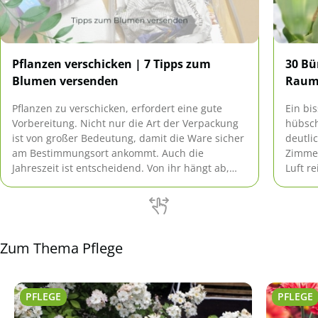
Pflanzen verschicken | 7 Tipps zum
30 Bü
Blumen versenden
Raum
Pflanzen zu verschicken, erfordert eine gute
Ein bi
Vorbereitung. Nicht nur die Art der Verpackung
hübsch
ist von großer Bedeutung, damit die Ware sicher
deutli
am Bestimmungsort ankommt. Auch die
Zimmer
Jahreszeit ist entscheidend. Von ihr hängt ab,
Luft r
wie gut die Gewächse den Transport
sind, 
überstehen.
Zum Thema Pflege
PFLEGE
PFLEGE