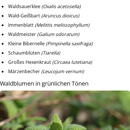
Waldsauerklee
(Oxalis acetosella)
Wald-Geißbart
(Aruncus dioicus)
Immenblatt
(Melittis melissophyllum)
Waldmeister
(Galium odoratum)
Kleine Bibernelle
(Pimpinella saxifraga)
Schaumblüten
(Tiarella)
Großes Hexenkraut
(Circaea lutetiana)
Märzenbecher
(Leucojum vernum)
Waldblumen in grünlichen Tönen