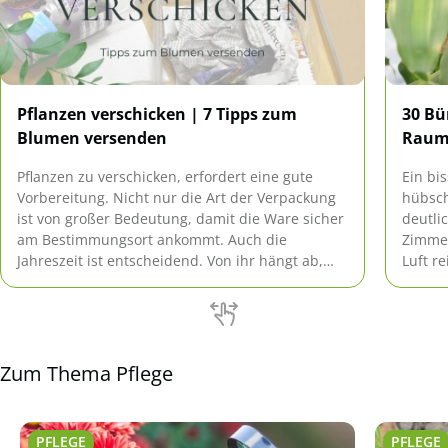
Pflanzen verschicken | 7 Tipps zum
30 Bü
Blumen versenden
Raum
Pflanzen zu verschicken, erfordert eine gute
Ein bi
Vorbereitung. Nicht nur die Art der Verpackung
hübsch
ist von großer Bedeutung, damit die Ware sicher
deutli
am Bestimmungsort ankommt. Auch die
Zimmer
Jahreszeit ist entscheidend. Von ihr hängt ab,
Luft r
wie gut die Gewächse den Transport
sind, 
überstehen.
Zum Thema Pflege
PFLEGE
PFLEGE