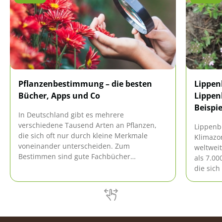
Pflanzenbestimmung – die besten
Lippen
Bücher, Apps und Co
Lippen
Beispie
In Deutschland gibt es mehrere
verschiedene Tausend Arten an Pflanzen,
Lippenb
die sich oft nur durch kleine Merkmale
Klimazo
voneinander unterscheiden. Zum
weltweit
Bestimmen sind gute Fachbücher
als 7.0
unverzichtbar, doch auch das Internet
die sic
bietet zahlreiche Möglichkeiten die
zusamme
unterschiedlichen Pflanzen zu bestimmen.
beispiel
Wer ein Smartphone besitzt, kann
Mauern,
unterwegs verschiedene Apps nutzen.
Kiesplät
sie wiss