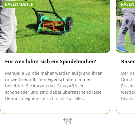
RASENMÄHER
RASEN
Für wen lohnt sich ein Spindelmäher?
Rasen
Manuelle Spindelmäher werden aufgrund ihrer
Der Ra
umweltfreundlichen Eigenschaften immer
Durch 
beliebter. Sie kürzen das Gras präziser,
Ersche
schonender und sind dabei überraschend leise.
werden
Dennoch eignen sie sich nicht für alle
beacht
Rasenflächen und bringen neben zahlreichen
auch s
Vorzügen auch Nachteile mit sich.
beim S
sollten