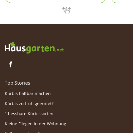
können,
und das
fördern,
Top Stories
Kürbis haltbar machen
Kürbis zu früh geerntet?
11 essbare Kürbissorten
Kleine Fliegen in der Wohnung