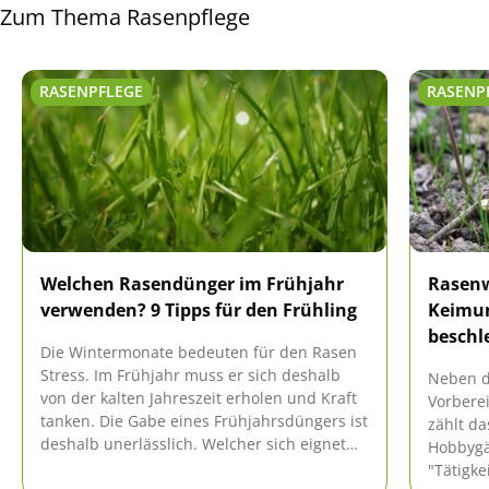
Zum Thema Rasenpflege
RASENPFLEGE
RASENP
Welchen Rasendünger im Frühjahr
Rasenw
verwenden? 9 Tipps für den Frühling
Keimun
beschl
Die Wintermonate bedeuten für den Rasen
Stress. Im Frühjahr muss er sich deshalb
Neben d
von der kalten Jahreszeit erholen und Kraft
Vorbere
tanken. Die Gabe eines Frühjahrsdüngers ist
zählt da
deshalb unerlässlich. Welcher sich eignet
Hobbygär
und was sonst noch zu tun ist, steht hier.
"Tätigke