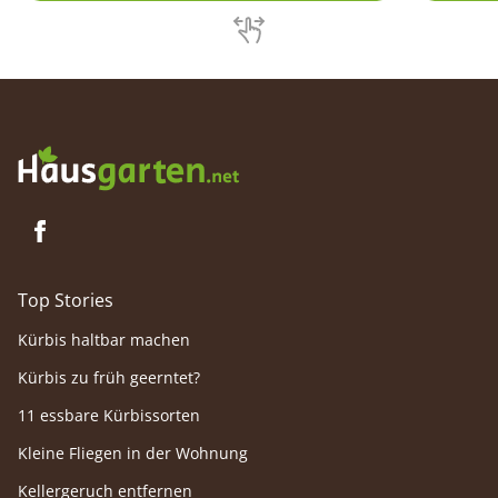
Chemiekeule?
und das
fördern,
Top Stories
Kürbis haltbar machen
Kürbis zu früh geerntet?
11 essbare Kürbissorten
Kleine Fliegen in der Wohnung
Kellergeruch entfernen