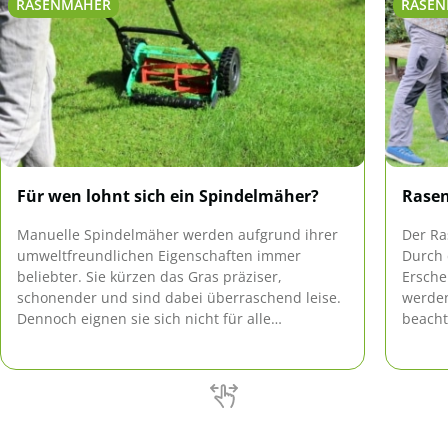
RASENMÄHER
RASEN
Für wen lohnt sich ein Spindelmäher?
Rasen
Manuelle Spindelmäher werden aufgrund ihrer
Der Ra
umweltfreundlichen Eigenschaften immer
Durch 
beliebter. Sie kürzen das Gras präziser,
Ersche
schonender und sind dabei überraschend leise.
werden
Dennoch eignen sie sich nicht für alle
beacht
Rasenflächen und bringen neben zahlreichen
auch s
Vorzügen auch Nachteile mit sich.
beim S
sollten