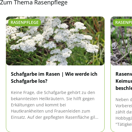
Zum Thema Rasenpflege
RASENPFLEGE
RASENP
Schafgarbe im Rasen | Wie werde ich
Rasenw
Schafgarbe los?
Keimun
beschl
Keine Frage, die Schafgarbe gehört zu den
bekanntesten Heilkräutern. Sie hilft gegen
Neben d
Erkältungen und kommt bei
Vorbere
Hautkrankheiten und Frauenleiden zum
zählt da
Einsatz. Auf der gepflegten Rasenfläche gilt
Hobbygär
sie als Störenfried. Wie wird man sie wieder
"Tätigke
los? Gibt es wirksame Alternativen zur
können,