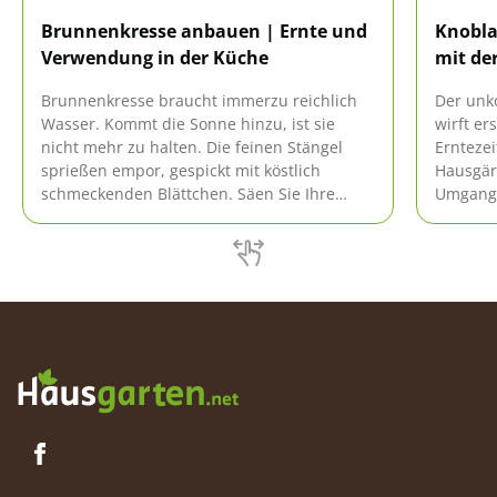
Brunnenkresse anbauen | Ernte und
Knobla
Verwendung in der Küche
mit der
Brunnenkresse braucht immerzu reichlich
Der unk
Wasser. Kommt die Sonne hinzu, ist sie
wirft er
nicht mehr zu halten. Die feinen Stängel
Erntezei
sprießen empor, gespickt mit köstlich
Hausgär
schmeckenden Blättchen. Säen Sie Ihre
Umgang 
eigene Kresse aus, dann haben Sie ihr
andere 
Aroma allzeit beim Kochen parat.
werden, 
ob blüh
Lesen Si
fachger