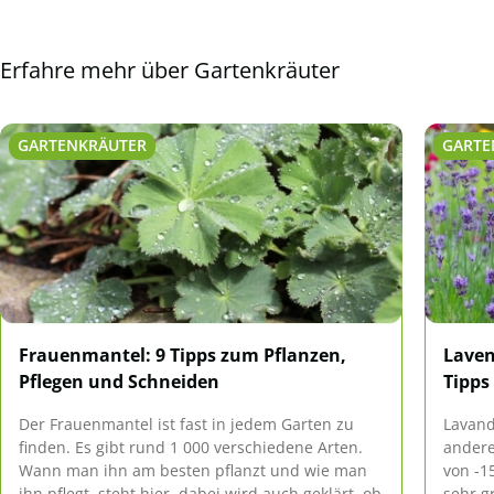
Erfahre mehr über Gartenkräuter
GARTENKRÄUTER
GARTE
Frauenmantel: 9 Tipps zum Pflanzen,
Laven
Pflegen und Schneiden
Tipps
Der Frauenmantel ist fast in jedem Garten zu
Lavand
finden. Es gibt rund 1 000 verschiedene Arten.
andere
Wann man ihn am besten pflanzt und wie man
von -1
ihn pflegt, steht hier. dabei wird auch geklärt, ob
sehr g