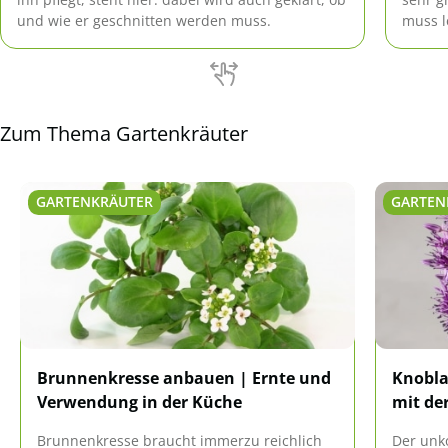
und wie er geschnitten werden muss.
muss l
und er
kalkha
Zum Thema Gartenkräuter
GARTENKRÄUTER
GARTEN
Brunnenkresse anbauen | Ernte und
Knobla
Verwendung in der Küche
mit der
Brunnenkresse braucht immerzu reichlich
Der unk