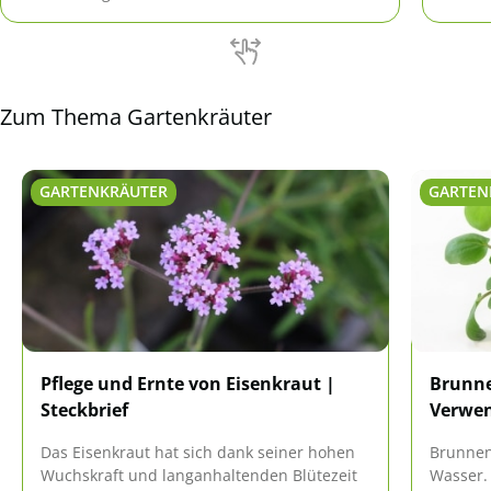
und er
kalkha
Zum Thema Gartenkräuter
GARTENKRÄUTER
GARTEN
Pflege und Ernte von Eisenkraut |
Brunne
Steckbrief
Verwen
Das Eisenkraut hat sich dank seiner hohen
Brunnen
Wuchskraft und langanhaltenden Blütezeit
Wasser. 