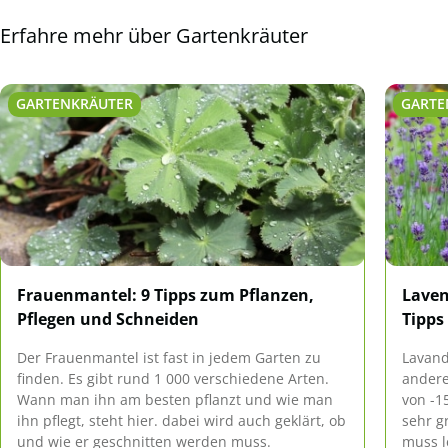
Erfahre mehr über Gartenkräuter
GARTENKRÄUTER
GARTE
Frauenmantel: 9 Tipps zum Pflanzen,
Laven
Pflegen und Schneiden
Tipps
Der Frauenmantel ist fast in jedem Garten zu
Lavand
finden. Es gibt rund 1 000 verschiedene Arten.
andere
Wann man ihn am besten pflanzt und wie man
von -1
ihn pflegt, steht hier. dabei wird auch geklärt, ob
sehr g
und wie er geschnitten werden muss.
muss l