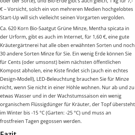
oder der Sorte), und Bio-Erde gibt’s auch gleich, 1 kg für 7,-
€ – Vorsicht, solch ein von mehreren Medien hochgelobtes
Start-Up will sich vielleicht seinen Vorgarten vergolden.
Ca. 620 Korn Bio-Saatgut Grüne Minze, Mentha spicata in
der Urform, gibt es auch im Internet, für 1,60 €, eine gute
Kräutergärtnerei hat alle oben erwähnten Sorten und noch
30 andere Sorten Minze für Sie. Ein wenig Erde können Sie
für Cents (oder umsonst) beim nächsten öffentlichen
Kompost abholen, eine Kiste findet sich (auch ein echtes
Design-Modell), LED-Beleuchtung brauchen Sie für Minze
nicht, wenn Sie nicht in einer Höhle wohnen. Nur ab und zu
etwas Wasser und in der Wachstumssaison ein wenig
organischem Flüssigdünger für Kräuter, der Topf übersteht
im Winter bis -15 °C (Garten: -25 °C) und muss an
frostfreien Tagen gegossen werden.
Fazit