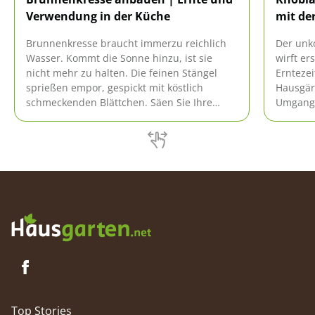
Verwendung in der Küche
mit der
Brunnenkresse braucht immerzu reichlich
Der unk
Wasser. Kommt die Sonne hinzu, ist sie
wirft er
nicht mehr zu halten. Die feinen Stängel
Erntezei
sprießen empor, gespickt mit köstlich
Hausgär
schmeckenden Blättchen. Säen Sie Ihre
Umgang 
eigene Kresse aus, dann haben Sie ihr
andere 
Aroma allzeit beim Kochen parat.
werden, 
ob blüh
Lesen Si
fachger
Top Stories