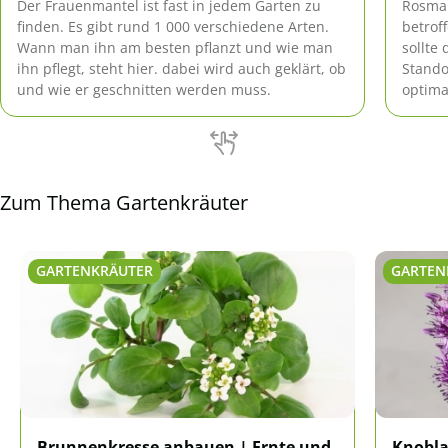
Der Frauenmantel ist fast in jedem Garten zu
Rosmar
finden. Es gibt rund 1 000 verschiedene Arten.
betrof
Wann man ihn am besten pflanzt und wie man
sollte
ihn pflegt, steht hier. dabei wird auch geklärt, ob
Stand
und wie er geschnitten werden muss.
optima
als Ur
Bekäm
Zum Thema Gartenkräuter
GARTENKRÄUTER
GARTEN
Brunnenkresse anbauen | Ernte und
Knobla