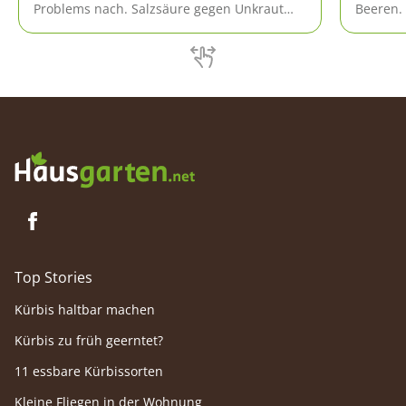
Problems nach. Salzsäure gegen Unkraut
Beeren.
einzusetzen ist allerdings keine gute Idee
rötlich
und nicht erlaubt.
Reife sc
der Efeu 
essen. 
Berühru
ausreic
bildet.
Top Stories
Kürbis haltbar machen
Kürbis zu früh geerntet?
11 essbare Kürbissorten
Kleine Fliegen in der Wohnung