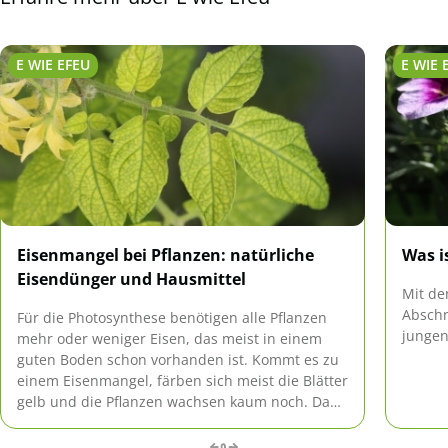
E WIE EFEU
E WIE 
Eisenmangel bei Pflanzen: natürliche
Was i
Eisendünger und Hausmittel
Mit de
Abschn
Für die Photosynthese benötigen alle Pflanzen
jungen
mehr oder weniger Eisen, das meist in einem
guten Boden schon vorhanden ist. Kommt es zu
einem Eisenmangel, färben sich meist die Blätter
gelb und die Pflanzen wachsen kaum noch. Dann
muss mit Eisengaben, auch als Hausmittel,
gegengesteuert werden.