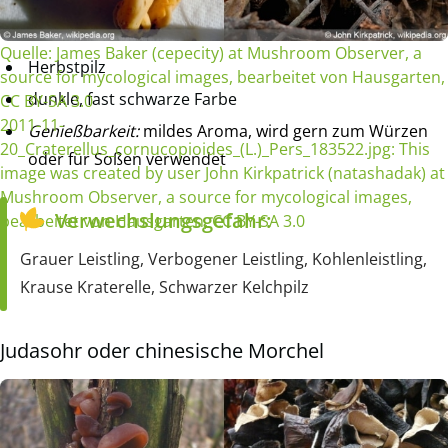
Quelle: James Baker (cepecity) at Mushroom Observer, a
Herbstpilz
source for mycological images, bearbeitet von Hausgarten,
dunkle, fast schwarze Farbe
CC BY-SA 3.0
2011-11-
Genießbarkeit:
mildes Aroma, wird gern zum Würzen
20_Craterellus_cornucopioides_(L.)_Pers_183522.jpg: This
oder für Soßen verwendet
image was created by user John Kirkpatrick (natashadak) at
Mushroom Observer, a source for mycological images,
Verwechslungsgefahr:
bearbeitet von Hausgarten, CC BY-SA 3.0
Grauer Leistling, Verbogener Leistling, Kohlenleistling,
Krause Kraterelle, Schwarzer Kelchpilz
Judasohr oder chinesische Morchel