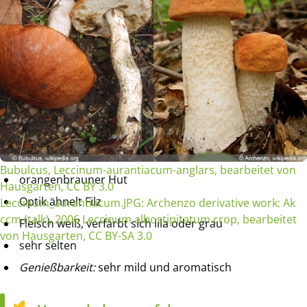
Bubulcus, Leccinum-aurantiacum-anglars, bearbeitet von
orangenbrauner Hut
Hausgarten, CC BY 3.0
Optik ähnelt Filz
Leccinum_aurantiacum.JPG: Archenzo derivative work: Ak
ccm (talk), 2006 Leccinum albostipitatum crop, bearbeitet
Fleisch weiß, verfärbt sich lila oder grau
von Hausgarten, CC BY-SA 3.0
sehr selten
Genießbarkeit:
sehr mild und aromatisch