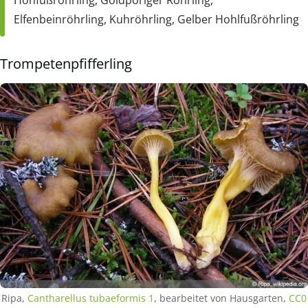
Hohfußröhrling, Goldporiger Röhrling,
Elfenbeinröhrling, Kuhröhrling, Gelber Hohlfußröhrling
Trompetenpfifferling
Ripa,
Cantharellus tubaeformis 1
, bearbeitet von Hausgarten,
CC0