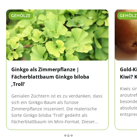
GEHÖLZE
GEHÖLZ
Ginkgo als Zimmerpflanze |
Gold-Ki
Fächerblattbaum Ginkgo biloba
Kiwi? 
‚Troll‘
Kiwis si
anzutref
Genialen Züchtern ist es zu verdanken, dass
besonder
sich ein Ginkgo-Baum als furiose
absolute
Zimmerpflanze inszeniert. Die malerische
entspre
Sorte Ginkgo biloba 'Troll' gedeiht als
kaufen 
Fächerblattbaum im Mini-Format. Dieser
allerdi
Leitfaden macht Sie vertraut mit allen
klimati
Aspekten rund um die sachkundige Pflege.