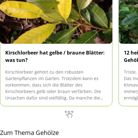
Kirschlorbeer hat gelbe / braune Blätter:
12 he
was tun?
Gehö
Kirschlorbeer gehört zu den robusten
Triste
Gartenpflanzen im Garten. Trotzdem kann es
Das mu
vorkommen, dass sich die Blätter des
Klimav
Kirschlorbeers gelb oder braun verfärben. Die
immerg
Ursachen dafür sind vielfältig. Da manche die
ermögl
Lorbeerkirsche töten können, sollten Sie der
Sichts
Sache auf den Grund gehen.
Garten
heimi
Gehölz
Zum Thema Gehölze