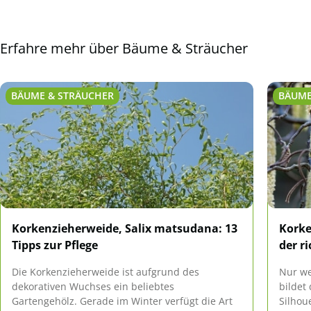
Erfahre mehr über Bäume & Sträucher
BÄUME & STRÄUCHER
BÄUME
Korkenzieherweide, Salix matsudana: 13
Korke
Tipps zur Pflege
der r
Die Korkenzieherweide ist aufgrund des
Nur we
dekorativen Wuchses ein beliebtes
bildet
Gartengehölz. Gerade im Winter verfügt die Art
Silhou