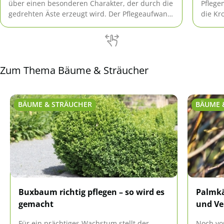
über einen besonderen Charakter, der durch die
Pflege
gedrehten Äste erzeugt wird. Der Pflegeaufwand
die Kr
für den Zierbaum hält sich in Grenzen.
Zum Thema Bäume & Sträucher
BÄUME & STRÄUCHER
BÄUME 
Buxbaum richtig pflegen – so wird es
Palmkä
gemacht
und V
Für ein prächtiges Wachstum stellt der
Noch vo