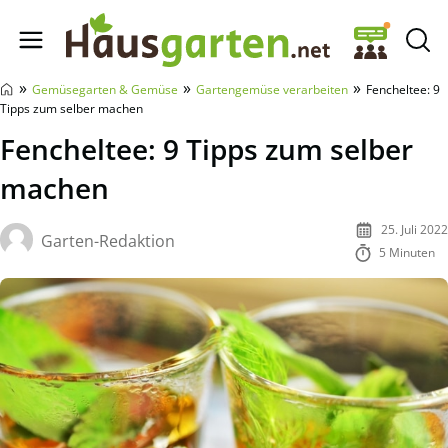
Hausgarten.net
»
»
»
Gemüsegarten & Gemüse
Gartengemüse verarbeiten
Fencheltee: 9
Tipps zum selber machen
Fencheltee: 9 Tipps zum selber
machen
25. Juli 2022
Garten-Redaktion
5 Minuten