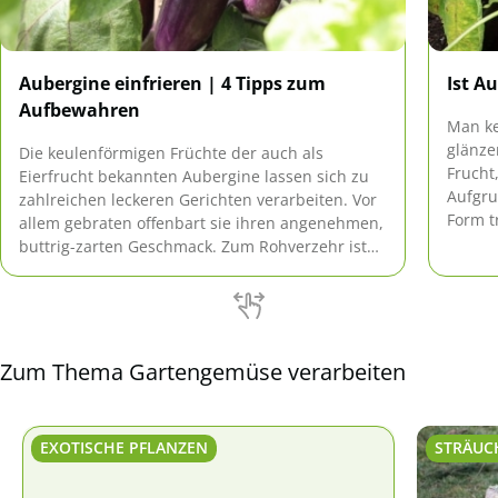
Aubergine einfrieren | 4 Tipps zum
Ist A
Aufbewahren
Man ke
glänze
Die keulenförmigen Früchte der auch als
Frucht
Eierfrucht bekannten Aubergine lassen sich zu
Aufgru
zahlreichen leckeren Gerichten verarbeiten. Vor
Form t
allem gebraten offenbart sie ihren angenehmen,
'Eierfr
buttrig-zarten Geschmack. Zum Rohverzehr ist
gesund
sie jedoch nicht geeignet und im frischen
nachge
Zustand nur begrenzt haltbar.
Zum Thema Gartengemüse verarbeiten
EXOTISCHE PFLANZEN
STRÄUC