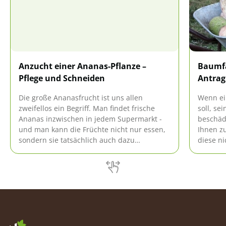
Anzucht einer Ananas-Pflanze –
Baumfä
Pflege und Schneiden
Antrag
Die große Ananasfrucht ist uns allen
Wenn ei
zweifellos ein Begriff. Man findet frische
soll, se
Ananas inzwischen in jedem Supermarkt -
beschäd
und man kann die Früchte nicht nur essen,
Ihnen zu
sondern sie tatsächlich auch dazu
diese ni
verwenden, eine Pflanze aus ihr zu ziehen.
bedarf 
Einzige Voraussetzung: Die Ananas darf
Welche 
nicht eingefroren worden sein (zum Beispiel
welche 
während des Transports), und sollte
dafür er
möglichst frische, saftige Blätter aufweisen.
Hausgar
Bevor man sich jedoch daran macht, die
Ananaspflanze zu kultivieren, muss
sichergestellt sein, dass sie auch geeignete