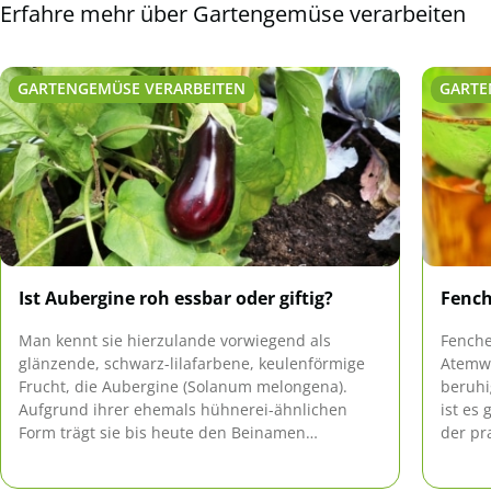
Erfahre mehr über Gartengemüse verarbeiten
GARTENGEMÜSE VERARBEITEN
GARTE
Ist Aubergine roh essbar oder giftig?
Fench
Man kennt sie hierzulande vorwiegend als
Fenche
glänzende, schwarz-lilafarbene, keulenförmige
Atemw
Frucht, die Aubergine (Solanum melongena).
beruhi
Aufgrund ihrer ehemals hühnerei-ähnlichen
ist es
Form trägt sie bis heute den Beinamen
der pr
'Eierfrucht'. Sie ist kalorienarm, lecker und
selber
gesund. Ihr wird sogar eine heilende Wirkung