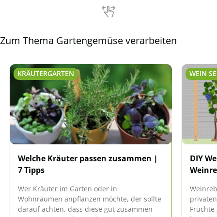
nachgesagt.
Zum Thema Gartengemüse verarbeiten
KRÄUTERGARTEN
WEIN S
Welche Kräuter passen zusammen |
DIY We
7 Tipps
Weinr
Wer Kräuter im Garten oder in
Weinreb
Wohnräumen anpflanzen möchte, der sollte
privaten
darauf achten, dass diese gut zusammen
Früchte 