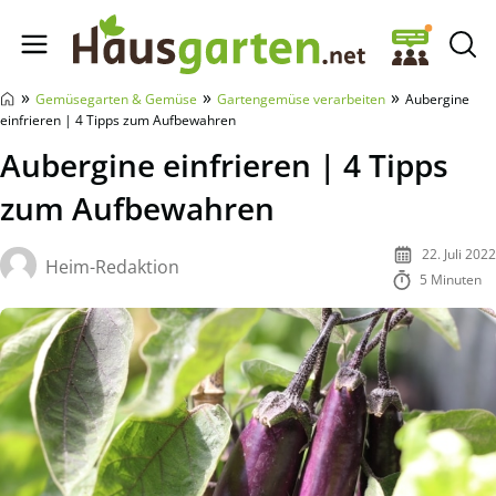
Hausgarten.net
»
»
»
Gemüsegarten & Gemüse
Gartengemüse verarbeiten
Aubergine
einfrieren | 4 Tipps zum Aufbewahren
Aubergine einfrieren | 4 Tipps
zum Aufbewahren
22. Juli 2022
Heim-Redaktion
5 Minuten