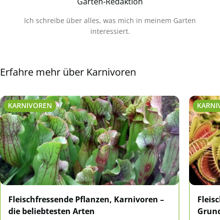
Garten-Redaktion
Ich schreibe über alles, was mich in meinem Garten
interessiert.
Erfahre mehr über Karnivoren
KARNIVOREN
KARNI
Fleischfressende Pflanzen, Karnivoren –
Fleis
die beliebtesten Arten
Grund