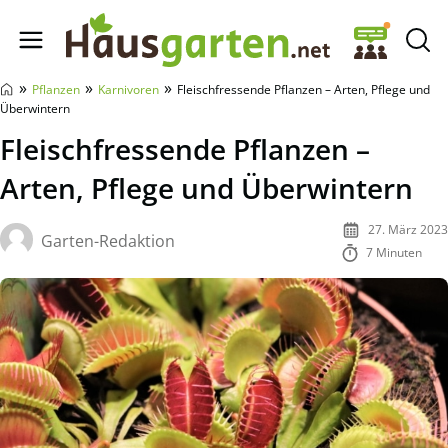
Hausgarten.net
»
»
»
Pflanzen
Karnivoren
Fleischfressende Pflanzen – Arten, Pflege und
Überwintern
Fleischfressende Pflanzen –
Arten, Pflege und Überwintern
27. März 2023
Garten-Redaktion
7 Minuten