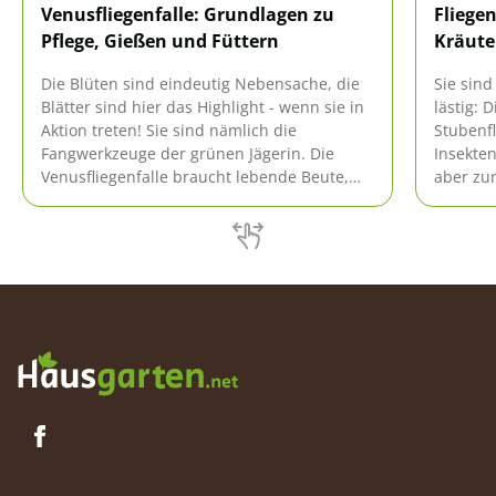
Venusfliegenfalle: Grundlagen zu
Fliege
Pflege, Gießen und Füttern
Kräuter
Die Blüten sind eindeutig Nebensache, die
Sie sind
Blätter sind hier das Highlight - wenn sie in
lästig: 
Aktion treten! Sie sind nämlich die
Stubenf
Fangwerkzeuge der grünen Jägerin. Die
Insekten
Venusfliegenfalle braucht lebende Beute,
aber zur
wie Luft zum Atmen. Hat sie noch andere
den Som
ausgefallene Wünsche?
einigen
Maßnahm
Insekten