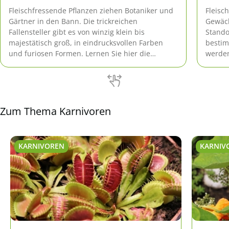
Fleischfressende Pflanzen ziehen Botaniker und
Fleisc
Gärtner in den Bann. Die trickreichen
Gewäch
Fallensteller gibt es von winzig klein bis
Stando
majestätisch groß, in eindrucksvollen Farben
bestim
und furiosen Formen. Lernen Sie hier die
werden
beliebtesten Karnivoren-Arten kennen für
exotis
Fensterbank, Balkon, Gartenteich und Beet.
sind d
kompli
Zum Thema Karnivoren
KARNIVOREN
KARNIV