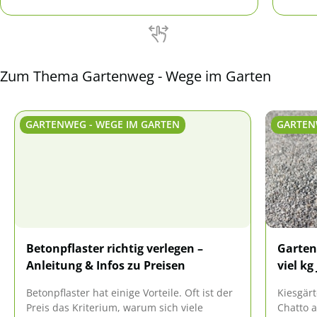
vorgestellten Ideen lässt sich im Garten sogar
Reinig
ein Netz an Wegen ausbauen.
oder d
Zum Thema Gartenweg - Wege im Garten
GARTENWEG - WEGE IM GARTEN
GARTEN
Betonpflaster richtig verlegen –
Gartenk
Anleitung & Infos zu Preisen
viel kg
Betonpflaster hat einige Vorteile. Oft ist der
Kiesgärt
Preis das Kriterium, warum sich viele
Chatto a