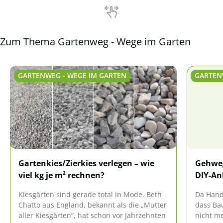
ein Netz an Wegen ausbauen.
Zum Thema Gartenweg - Wege im Garten
GARTENWEG - WEGE IM GARTEN
GARTEN
Gartenkies/Zierkies verlegen – wie
Gehweg
viel kg je m² rechnen?
DIY-An
Kiesgärten sind gerade total in Mode. Beth
Da Handw
Chatto aus England, bekannt als die „Mutter
dass Ba
aller Kiesgärten“, hat schon vor Jahrzehnten
nicht m