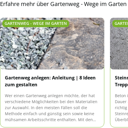
Erfahre mehr über Gartenweg - Wege im Garten
GARTENWEG - WEGE IM GARTEN
GARTE
Gartenweg anlegen: Anleitung | 8 Ideen
Stein
zum gestalten
Trepp
Wer einen Gartenweg anlegen möchte, der hat
Beton 
verschiedene Möglichkeiten bei den Materialien
Dauer 
zur Auswahl. In den meisten Fällen soll die
richti
Methode einfach und günstig sein sowie keine
Steinre
mühsamen Arbeitsschritte enthalten. Mit den
Überbl
vorgestellten Ideen lässt sich im Garten sogar