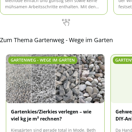
Methode einfach und günstig sein sowie keine
der Wi
mühsamen Arbeitsschritte enthalten. Mit den
festse
vorgestellten Ideen lässt sich im Garten sogar
Reinig
ein Netz an Wegen ausbauen.
oder d
Zum Thema Gartenweg - Wege im Garten
GARTENWEG - WEGE IM GARTEN
GARTEN
Gartenkies/Zierkies verlegen – wie
Gehweg
viel kg je m² rechnen?
DIY-An
Kiesgärten sind gerade total in Mode. Beth
Da Handw