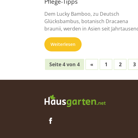
Pflege-Tipps
Dem Lucky Bamboo, zu Deutsch
Glücksbambus, botanisch Dracaena
braunii, werden in Asien seit Jahrtause
Wunderkräfte zugeschrieben. Gesundhei
Reichtum, ...
Weiterlesen
Seite 4 von 4
«
1
2
3