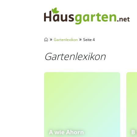
Hausgarten.net
»
»
Gartenlexikon
Seite 4
Gartenlexikon
A wie Ahorn
B