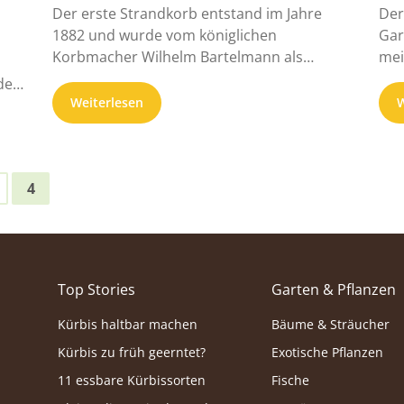
Der erste Strandkorb entstand im Jahre
Der
1882 und wurde vom königlichen
Gar
Korbmacher Wilhelm Bartelmann als
mei
Strandstuhl für die edle ...
ob .
nden
Weiterlesen
W
t,
4
Top Stories
Garten & Pflanzen
Kürbis haltbar machen
Bäume & Sträucher
Kürbis zu früh geerntet?
Exotische Pflanzen
11 essbare Kürbissorten
Fische