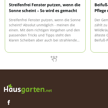
Streifenfrei Fenster putzen, wenn die
Beifuß
Sonne scheint – So wird es gemacht
Pflege
Streifenfrei Fenster putzen, wenn die Sonne
Der Geme
scheint? Absolut unmöglich - meinen die
zählt z
einen. Mit dem richtigen Vorgehen und den
Wildkräu
passenden Tricks und Tipps steht den
älteste 
klaren Scheiben aber auch bei strahlendem
Beifuß-
Sonnenschein nichts im Wege. Wir verraten,
Hackfru
wie es geht.
der Bod
mehrmal
Geerntet
haben.