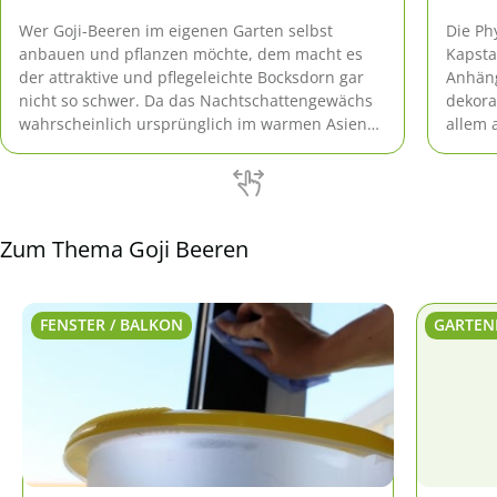
Wer Goji-Beeren im eigenen Garten selbst
Die Ph
anbauen und pflanzen möchte, dem macht es
Kapsta
der attraktive und pflegeleichte Bocksdorn gar
Anhäng
nicht so schwer. Da das Nachtschattengewächs
dekora
wahrscheinlich ursprünglich im warmen Asien
allem 
und Südosteuropa beheimatet war, benötigt es
zu den
viel Sonne, kann den hiesigen Winter aber
eine G
trotzdem gut überstehen, da es sich an unser
Beeren
Klima gewöhnt hat.
Zum Thema Goji Beeren
FENSTER / BALKON
GARTEN