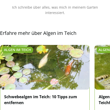
Ich schreibe über alles, was mich in meinem Garten
interessiert.
Erfahre mehr über Algen im Teich
ALGEN IM TEICH
ALGEN
Schwebealgen im Teich: 10 Tipps zum
Algen
entfernen
Teich