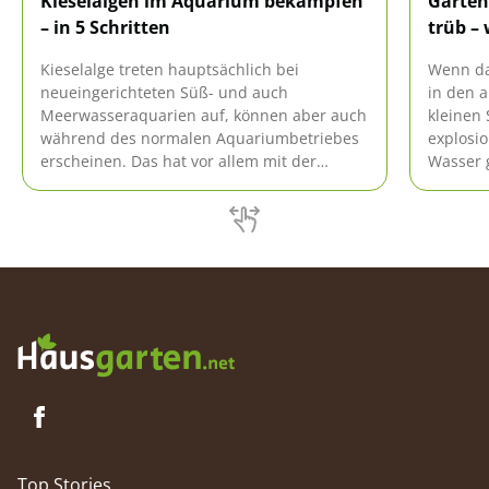
Kieselalgen im Aquarium bekämpfen
Garten
– in 5 Schritten
trüb –
Kieselalge treten hauptsächlich bei
Wenn das
neueingerichteten Süß- und auch
in den a
Meerwasseraquarien auf, können aber auch
kleinen
während des normalen Aquariumbetriebes
explosi
erscheinen. Das hat vor allem mit der
Wasser 
anfangs herrschenden hohen
trüben B
Konzentrationen von Silikaten zu tun.
starke 
öfter vo
Top Stories