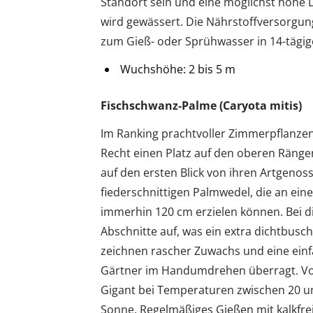
Standort sein und eine möglichst hohe L
wird gewässert. Die Nährstoffversorgun
zum Gieß- oder Sprühwasser in 14-tägige
Wuchshöhe: 2 bis 5 m
Fischschwanz-Palme (Caryota mitis)
Im Ranking prachtvoller Zimmerpflanzen
Recht einen Platz auf den oberen Ränge
auf den ersten Blick von ihren Artgeno
fiederschnittigen Palmwedel, die an ein
immerhin 120 cm erzielen können. Bei di
Abschnitte auf, was ein extra dichtbusc
zeichnen rascher Zuwachs und eine einfa
Gärtner im Handumdrehen überragt. Von 
Gigant bei Temperaturen zwischen 20 un
Sonne. Regelmäßiges Gießen mit kalkfr