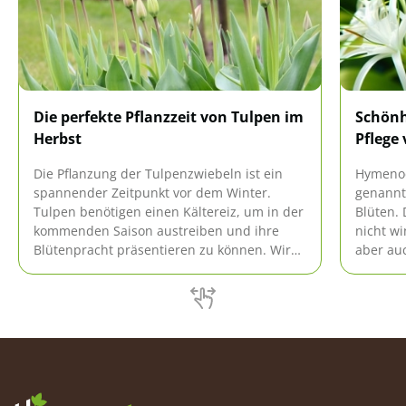
Die perfekte Pflanzzeit von Tulpen im
Schönh
Herbst
Pflege 
Die Pflanzung der Tulpenzwiebeln ist ein
Hymenoc
spannender Zeitpunkt vor dem Winter.
genannt
Tulpen benötigen einen Kältereiz, um in der
Blüten.
kommenden Saison austreiben und ihre
nicht wi
Blütenpracht präsentieren zu können. Wird
aber au
die richtige Pflanzzeit eingehalten, steht der
leicht zu
Blüte nichts im Weg.
einfach 