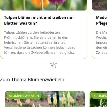
Tulpen blühen nicht und treiben nur
Madon
Blätter: was tun?
Pfleg
Tulpen zählen zu den beliebtesten
Die Ma
Frühlingsblühern. Sie sind daher in den
Wuchs
heimischen Gärten äußerst verbreitet.
imposa
Verschiedene Ursachen können jedoch dazu
den ei
führen, dass die Zwiebelpflanzen lediglich
Zwiebe
Blätter und keine Blüten ausbilden. Was in
eindru
diesem Fall zu tun ist, erfahren Sie hier.
übersi
Zum Thema Blumenzwiebeln
BLUMENZWIEBELN
BLUMEN