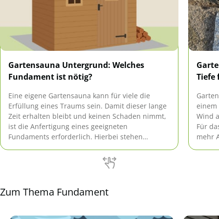
Gartensauna Untergrund: Welches
Garte
Fundament ist nötig?
Tiefe
Eine eigene Gartensauna kann für viele die
Garten
Erfüllung eines Traums sein. Damit dieser lange
einem 
Zeit erhalten bleibt und keinen Schaden nimmt,
Wind a
ist die Anfertigung eines geeigneten
Für das
Fundaments erforderlich. Hierbei stehen
mehr A
verschiedene Varianten zur Auswahl. Diese
Doch wi
Anleitung stellt sie vor.
Zum Thema Fundament