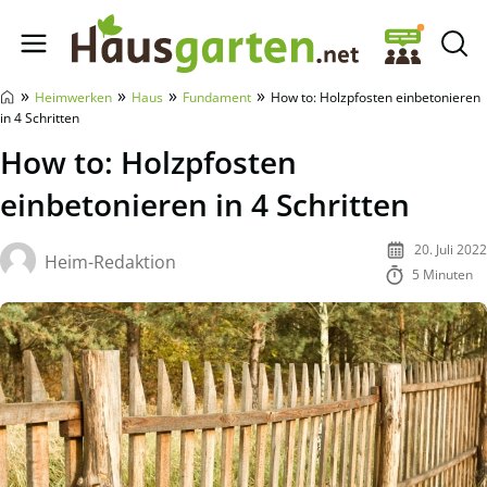
Hausgarten.net
»
»
»
»
Heimwerken
Haus
Fundament
How to: Holzpfosten einbetonieren
in 4 Schritten
How to: Holzpfosten
einbetonieren in 4 Schritten
20. Juli 2022
Heim-Redaktion
5 Minuten