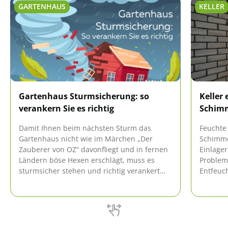
GARTENHAUS
KELLER
Gartenhaus Sturmsicherung: so
Keller 
verankern Sie es richtig
Schimm
Damit Ihnen beim nächsten Sturm das
Feuchte 
Gartenhaus nicht wie im Märchen „Der
Schimme
Zauberer von OZ“ davonfliegt und in fernen
Einlage
Ländern böse Hexen erschlägt, muss es
Problem 
sturmsicher stehen und richtig verankert
Entfeuch
sein. Wir zeigen Ihnen, wie dies mit relativ
mehrere
einfachen Mitteln gelingt.
funktion
zeigt di