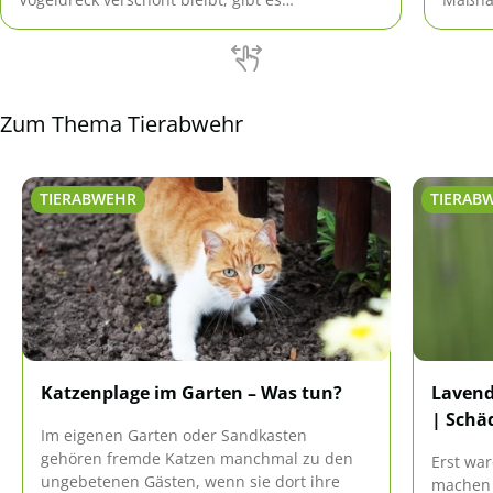
verschiedene Maßnahmen, die hier effektiv
haben 
angewandt werden können ohne den Tieren zu
schaden.
Zum Thema Tierabwehr
TIERABWEHR
TIERAB
Katzenplage im Garten – Was tun?
Lavend
| Schä
Im eigenen Garten oder Sandkasten
gehören fremde Katzen manchmal zu den
Erst war
ungebetenen Gästen, wenn sie dort ihre
machen 