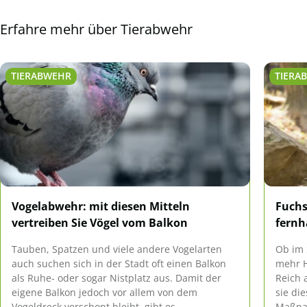
Erfahre mehr über Tierabwehr
TIERABWEHR
TIERA
Vogelabwehr: mit diesen Mitteln
Fuchs
vertreiben Sie Vögel vom Balkon
fernh
Tauben, Spatzen und viele andere Vogelarten
Ob im 
auch suchen sich in der Stadt oft einen Balkon
mehr H
als Ruhe- oder sogar Nistplatz aus. Damit der
Reich 
eigene Balkon jedoch vor allem von dem
sie di
Vogeldreck verschont bleibt, gibt es
Maßnah