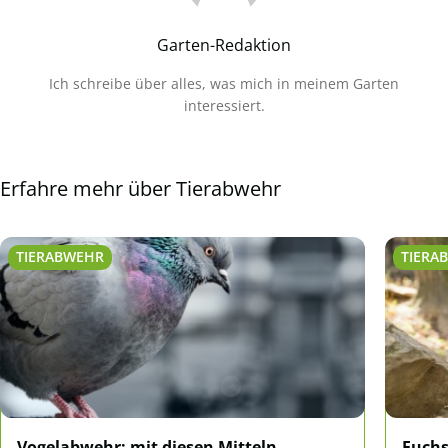
Garten-Redaktion
Ich schreibe über alles, was mich in meinem Garten
interessiert.
Erfahre mehr über Tierabwehr
TIERABWEHR
TIERA
Vogelabwehr: mit diesen Mitteln
Fuchs