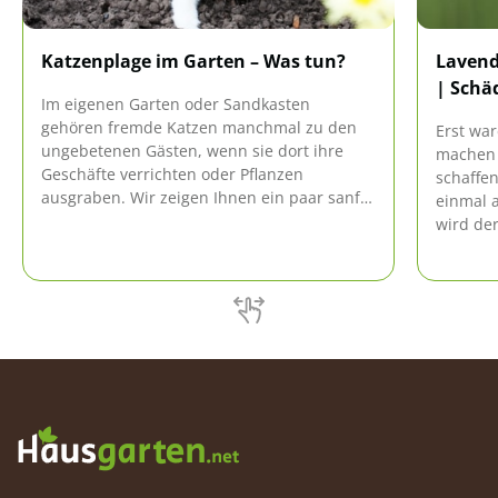
Katzenplage im Garten – Was tun?
Lavend
| Schä
Im eigenen Garten oder Sandkasten
gehören fremde Katzen manchmal zu den
Erst war
ungebetenen Gästen, wenn sie dort ihre
machen 
Geschäfte verrichten oder Pflanzen
schaffen
ausgraben. Wir zeigen Ihnen ein paar sanfte
einmal a
Methoden gegen eine Katzenplage, mit
wird de
denen Sie die Tiere artgerecht vertreiben.
schwer w
ein nütz
unerwün
machen d