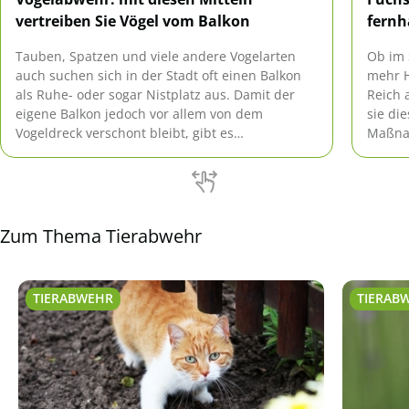
vertreiben Sie Vögel vom Balkon
fernh
Tauben, Spatzen und viele andere Vogelarten
Ob im 
auch suchen sich in der Stadt oft einen Balkon
mehr H
als Ruhe- oder sogar Nistplatz aus. Damit der
Reich 
eigene Balkon jedoch vor allem von dem
sie di
Vogeldreck verschont bleibt, gibt es
Maßnah
verschiedene Maßnahmen, die hier effektiv
haben 
angewandt werden können ohne den Tieren zu
schaden.
Zum Thema Tierabwehr
TIERABWEHR
TIERAB