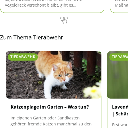
Vogeldreck verschont bleibt, gibt es
Maßnah
verschiedene Maßnahmen, die hier effektiv
haben 
angewandt werden können ohne den Tieren zu
schaden.
Zum Thema Tierabwehr
TIERABWEHR
TIERAB
Katzenplage im Garten – Was tun?
Lavend
| Schä
Im eigenen Garten oder Sandkasten
gehören fremde Katzen manchmal zu den
Erst war