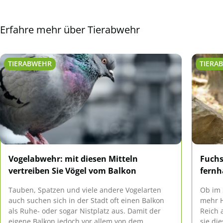
Erfahre mehr über Tierabwehr
TIERABWEHR
TIERA
Vogelabwehr: mit diesen Mitteln
Fuchs
vertreiben Sie Vögel vom Balkon
fernh
Tauben, Spatzen und viele andere Vogelarten
Ob im 
auch suchen sich in der Stadt oft einen Balkon
mehr H
als Ruhe- oder sogar Nistplatz aus. Damit der
Reich 
eigene Balkon jedoch vor allem von dem
sie di